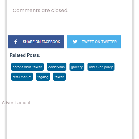
Comments are closed.
Related Posts:
corona virus taiwan
covid virus
grocery
odd-even policy
retail market
tagalog
taiwan
Advertisement