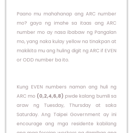
Paano mu mahahanap ang ARC number
mo? gaya ng imahe sa itaas ang ARC
number mo ay nasa ibabaw ng Pangalan
mo, yang naka kulay yellow na tinakpan at
makikita mu ang huling digit ng ARC if EVEN
or ODD number ba ito.
Kung EVEN numbers naman ang huli ng
ARC mo
(0,2,4,6,8)
pwde kalang bumili sa
araw ng Tuesday, Thursday at saka
Saturday. Ang Taipei Government ay ini
encourage ang mga residente kabilang
ang mga foreign workers na damihan ang